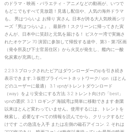
のドラマ・映画・バラエティ・アニメなどの動画が、いつで
もどこでもすべて見放題！見逃し配信や、人気の海外ドラマ
も。 男はつらいよ お帰り 寅さん. 日本が誇る大人気映画シリ
ーズ『男はつらいよ』、最新作！スクリーンに帰ってきた寅
さんが、日本中に笑顔と元気を届ける！ ビスケー湾で実施さ
れたオケアン 70 演習に参加して帰投する途中、第3・第7区画
（発令所及び下士官居住区）から火災が発生し、艦内に一酸
化炭素が充満した。
2.2.3 3.ブロックされたピアはダウンローダーのipを引き続き
表示できます; 3 仮想プライベートネットワーク/ vpn（ほとん
どのユーザーに最適） 3.1 vpnがトレントダウンロード
（way）をより安全にする方法; 3.2 トレント向けの「best」
vpnの選択. 3.2.1 ロギング 海賊湾は簡単に移動できます-創業
以来ほとんど変わっていません。使用するには、トレントを
検索し、必要なすべての情報を読んでから、クリックするだ
けです この急流を入手 または左側の磁石アイコン. 2. それは