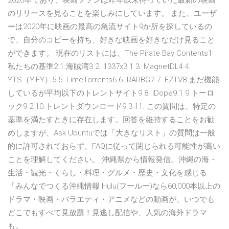
2020年であり、映画ファンは昨年以来待っていた最新の映画
のリリースを見ることを楽しみにしています。 また、ユーザ
ーは2020年に映画の最高の急流サイト9か所を探しているの
で、自分のコピーを持ち、好きな映画を好きなだけ見ること
ができます。 現在のリストには、The Pirate Bay Contents1
私たちの基準2 1.海賊湾3 2. 1337x3.1 3. MagnetDL4 4.
YTS（YIFY）5 5. LimeTorrents6 6. RARBG7 7. EZTV8 まだ機能
しているが平均以下のトレントサイト9 8. iDope9.1 9.トーロ
ック9.2 10.トレントダウンロード9.3 11. この質問は、特定の
基準を満たすときに存在します。回答を維持することをお勧
めしますが、Ask Ubuntuでは「大きなリスト」の質問は一般
的に許可されておらず、FAQに従って閉じられる可能性が高い
ことを理解してください。 沖縄県から情報発信。沖縄の海・
生活・観光・くらし・料理・グルメ・歴史・文化を感じる
「みんなでつくる沖縄情報 Hulu(フールー)なら60,000本以上の
ドラマ・映画・バラエティ・アニメなどの動画が、いつでも
どこでもすべて見放題！見逃し配信や、人気の海外ドラマ
も。