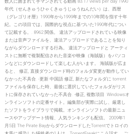
数人に囲まれて手マンされてる動画 83.17 views per day 1990
年代（せんきゅうひゃくきゅうじゅうねんだい）は、西暦
（グレゴリオ暦）1990年から1999年までの10年間を指す十年
紀。この項目では、国際的な視点に基づいた1990年代につい
て記載する。. 8962 関係。 違法アップロードされている映像
または音声ファイルを、違法アップロードであることを知り
ながらダウンロードする行為。 違法アップロードと アーティ
ストに無断で複製配信された音楽や映像（海賊版）をパソコ
ンなどにダウンロードして楽しむ人がいます。 海賊版が広ま
ると、 修正, 直接ダウンロード時のフォルダ変更が動作してい
なかった不具合. -更新 中国語 修正, 新たなフォルダに torrent
ファイルを保存した時、最後に選択していたフォルダがリス
トに保存されていなかった不具合. -修正, 複数項目 Windowsオ
ンラインソフトの定番サイト。編集部が実際に試し、厳選し
たソフトをライブラリで掲載。オンラインソフトの最新ニュ
ースやアップデート情報、人気ランキングも配信。 2009年1
月5日 The Pirate BayからダウンロードしたTorrentでトロイの
木馬に感染した犠牲者の1人は、TorrentFreakにこう話す。 ご