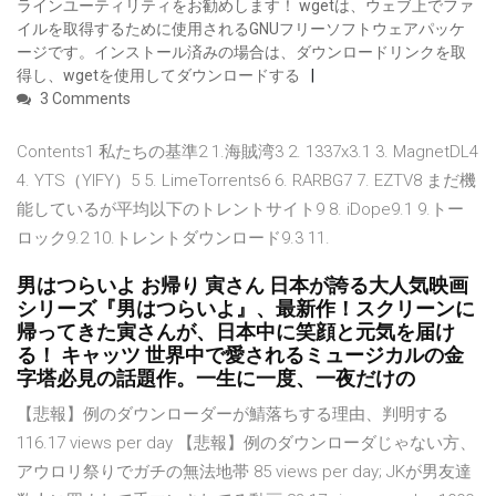
ラインユーティリティをお勧めします！ wgetは、ウェブ上でファ
イルを取得するために使用されるGNUフリーソフトウェアパッケ
ージです。インストール済みの場合は、ダウンロードリンクを取
得し、wgetを使用してダウンロードする
3 Comments
Contents1 私たちの基準2 1.海賊湾3 2. 1337x3.1 3. MagnetDL4
4. YTS（YIFY）5 5. LimeTorrents6 6. RARBG7 7. EZTV8 まだ機
能しているが平均以下のトレントサイト9 8. iDope9.1 9.トー
ロック9.2 10.トレントダウンロード9.3 11.
男はつらいよ お帰り 寅さん 日本が誇る大人気映画
シリーズ『男はつらいよ』、最新作！スクリーンに
帰ってきた寅さんが、日本中に笑顔と元気を届け
る！ キャッツ 世界中で愛されるミュージカルの金
字塔必見の話題作。一生に一度、一夜だけの
【悲報】例のダウンローダーが鯖落ちする理由、判明する
116.17 views per day 【悲報】例のダウンローダじゃない方、
アウロリ祭りでガチの無法地帯 85 views per day; JKが男友達