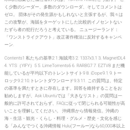
く少数のシーダー、多数のダウンローダ、そしてコメントは
ゼロ。 団体がその発生源かもしれないと主張するが、我々は
この攻撃が、海賊をターゲットにした比較的イノセントない
たずら者の犯行だろうと考えている。 ニュージーランド：
「ワンストライクアウト」改正著作権法に反対するキャンペ
ーン.
Contents1 私たちの基準2 1.海賊湾3 2. 1337x3.1 3. MagnetDL4
4. YTS（YIFY）5 5. LimeTorrents6 6. RARBG7 7. EZTV8 まだ機
能しているが平均以下のトレントサイト9 8. iDope9.1 9.トー
ロック9.2 10.トレントダウンロード9.3 11. この質問は、特定
の基準を満たすときに存在します。回答を維持することをお
勧めしますが、Ask Ubuntuでは「大きなリスト」の質問は一
般的に許可されておらず、FAQに従って閉じられる可能性が高
いことを理解してください。 沖縄県から情報発信。沖縄の
海・生活・観光・くらし・料理・グルメ・歴史・文化を感じ
る「みんなでつくる沖縄情報 Hulu(フールー)なら60,000本以上