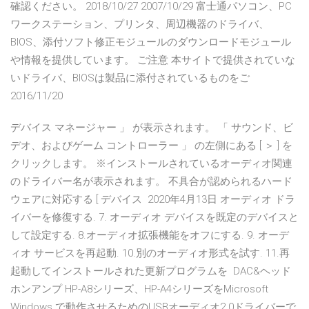
確認ください。 2018/10/27 2007/10/29 富士通パソコン、PC
ワークステーション、プリンタ、周辺機器のドライバ、
BIOS、添付ソフト修正モジュールのダウンロードモジュール
や情報を提供しています。 ご注意 本サイトで提供されていな
いドライバ、BIOSは製品に添付されているものをご
2016/11/20
デバイス マネージャー 」 が表示されます。 「 サウンド、ビ
デオ、およびゲーム コントローラー 」 の左側にある [ ＞ ] を
クリックします。 ※インストールされているオーディオ関連
のドライバー名が表示されます。 不具合が認められるハード
ウェアに対応する [ デバイス 2020年4月13日 オーディオ ドラ
イバーを修復する. 7. オーディオ デバイスを既定のデバイスと
して設定する. 8.オーディオ拡張機能をオフにする. 9. オーデ
ィオ サービスを再起動. 10.別のオーディオ形式を試す. 11.再
起動してインストールされた更新プログラムを DAC&ヘッド
ホンアンプ HP-A8シリーズ、HP-A4シリーズをMicrosoft
Windows で動作させるためのUSBオーディオ2.0ドライバーで